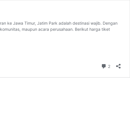
ran ke Jawa Timur, Jatim Park adalah destinasi wajib. Dengan
komunitas, maupun acara perusahaan. Berikut harga tiket
arga
iket
atim
ark
an
ayanan
Comment
2
ewa
us
ariwisata
erbaik
ari
urabaya