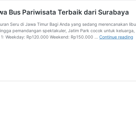
wa Bus Pariwisata Terbaik dari Surabaya
iburan Seru di Jawa Timur Bagi Anda yang sedang merencanakan libu
hingga pemandangan spektakuler, Jatim Park cocok untuk keluarga, 
H
ark 1: Weekday: Rp120.000 Weekend: Rp150.000 …
Continue reading
T
J
P
d
L
S
B
P
T
d
S