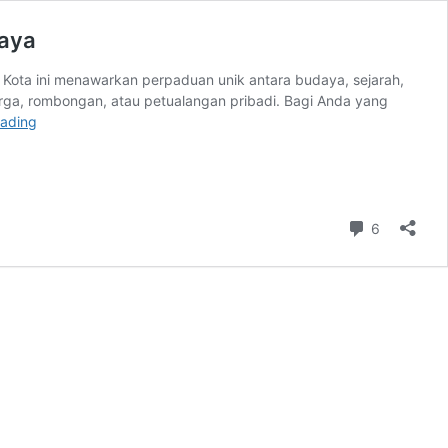
baya
a. Kota ini menawarkan perpaduan unik antara budaya, sejarah,
arga, rombongan, atau petualangan pribadi. Bagi Anda yang
20
eading
Tempat
Wisata
Terbaik
di
Jogjakarta
Comment
6
Liburan
Lengkap
dengan
Sewa
Bus
Surabaya